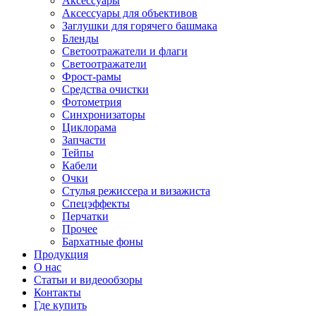
Аксессуары
Аксессуары для объективов
Заглушки для горячего башмака
Бленды
Светоотражатели и флаги
Светоотражатели
Фрост-рамы
Средства очистки
Фотометрия
Синхронизаторы
Циклорама
Запчасти
Тейпы
Кабели
Очки
Стулья режиссера и визажиста
Спецэффекты
Перчатки
Прочее
Бархатные фоны
Продукция
О нас
Статьи и видеообзоры
Контакты
Где купить