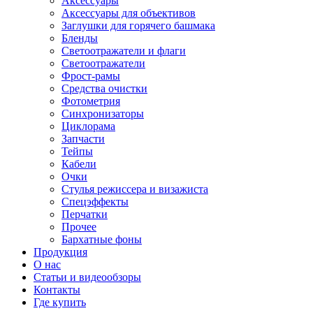
Аксессуары
Аксессуары для объективов
Заглушки для горячего башмака
Бленды
Светоотражатели и флаги
Светоотражатели
Фрост-рамы
Средства очистки
Фотометрия
Синхронизаторы
Циклорама
Запчасти
Тейпы
Кабели
Очки
Стулья режиссера и визажиста
Спецэффекты
Перчатки
Прочее
Бархатные фоны
Продукция
О нас
Статьи и видеообзоры
Контакты
Где купить