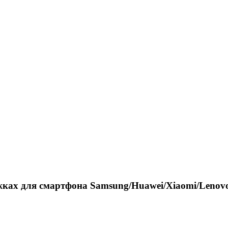
жках для смартфона Samsung/Huawei/Xiaomi/Lenov