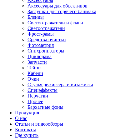
Аксессуары
Аксессуары для объективов
Заглушки для горячего башмака
Бленды
Светоотражатели и флаги
Светоотражатели
Фрост-рамы
Средства очистки
Фотометрия
Синхронизаторы
Циклорама
Запчасти
Тейпы
Кабели
Очки
Стулья режиссера и визажиста
Спецэффекты
Перчатки
Прочее
Бархатные фоны
Продукция
О нас
Статьи и видеообзоры
Контакты
Где купить