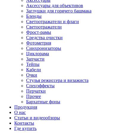
Аксессуары
Аксессуары для объективов
Заглушки для горячего башмака
Бленды
Светоотражатели и флаги
Светоотражатели
Фрост-рамы
Средства очистки
Фотометрия
Синхронизаторы
Циклорама
Запчасти
Тейпы
Кабели
Очки
Стулья режиссера и визажиста
Спецэффекты
Перчатки
Прочее
Бархатные фоны
Продукция
О нас
Статьи и видеообзоры
Контакты
Где купить