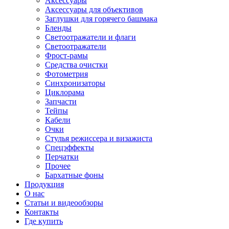
Аксессуары
Аксессуары для объективов
Заглушки для горячего башмака
Бленды
Светоотражатели и флаги
Светоотражатели
Фрост-рамы
Средства очистки
Фотометрия
Синхронизаторы
Циклорама
Запчасти
Тейпы
Кабели
Очки
Стулья режиссера и визажиста
Спецэффекты
Перчатки
Прочее
Бархатные фоны
Продукция
О нас
Статьи и видеообзоры
Контакты
Где купить