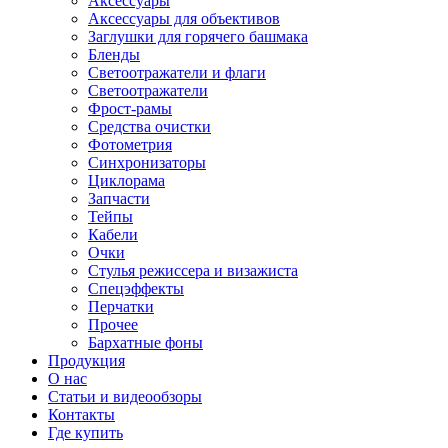
Аксессуары
Аксессуары для объективов
Заглушки для горячего башмака
Бленды
Светоотражатели и флаги
Светоотражатели
Фрост-рамы
Средства очистки
Фотометрия
Синхронизаторы
Циклорама
Запчасти
Тейпы
Кабели
Очки
Стулья режиссера и визажиста
Спецэффекты
Перчатки
Прочее
Бархатные фоны
Продукция
О нас
Статьи и видеообзоры
Контакты
Где купить