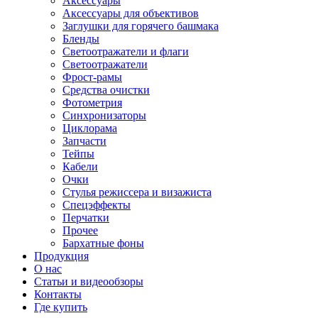
Аксессуары
Аксессуары для объективов
Заглушки для горячего башмака
Бленды
Светоотражатели и флаги
Светоотражатели
Фрост-рамы
Средства очистки
Фотометрия
Синхронизаторы
Циклорама
Запчасти
Тейпы
Кабели
Очки
Стулья режиссера и визажиста
Спецэффекты
Перчатки
Прочее
Бархатные фоны
Продукция
О нас
Статьи и видеообзоры
Контакты
Где купить