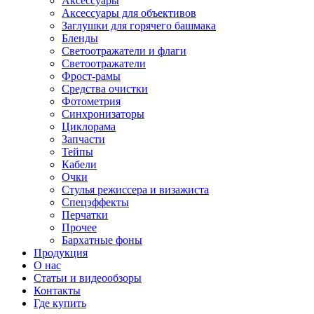
Аксессуары
Аксессуары для объективов
Заглушки для горячего башмака
Бленды
Светоотражатели и флаги
Светоотражатели
Фрост-рамы
Средства очистки
Фотометрия
Синхронизаторы
Циклорама
Запчасти
Тейпы
Кабели
Очки
Стулья режиссера и визажиста
Спецэффекты
Перчатки
Прочее
Бархатные фоны
Продукция
О нас
Статьи и видеообзоры
Контакты
Где купить