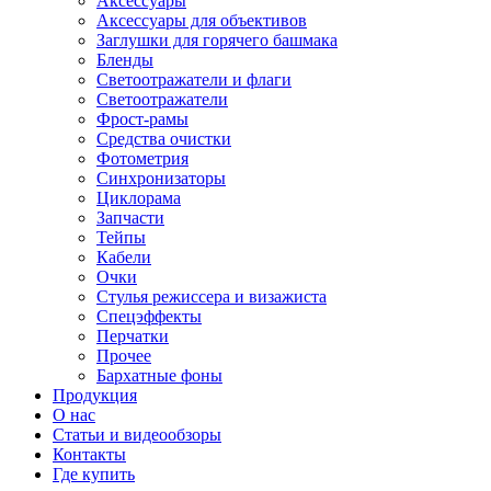
Аксессуары
Аксессуары для объективов
Заглушки для горячего башмака
Бленды
Светоотражатели и флаги
Светоотражатели
Фрост-рамы
Средства очистки
Фотометрия
Синхронизаторы
Циклорама
Запчасти
Тейпы
Кабели
Очки
Стулья режиссера и визажиста
Спецэффекты
Перчатки
Прочее
Бархатные фоны
Продукция
О нас
Статьи и видеообзоры
Контакты
Где купить