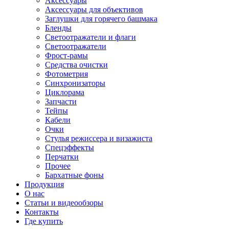
Аксессуары
Аксессуары для объективов
Заглушки для горячего башмака
Бленды
Светоотражатели и флаги
Светоотражатели
Фрост-рамы
Средства очистки
Фотометрия
Синхронизаторы
Циклорама
Запчасти
Тейпы
Кабели
Очки
Стулья режиссера и визажиста
Спецэффекты
Перчатки
Прочее
Бархатные фоны
Продукция
О нас
Статьи и видеообзоры
Контакты
Где купить