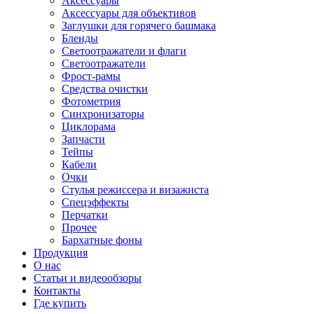
Аксессуары
Аксессуары для объективов
Заглушки для горячего башмака
Бленды
Светоотражатели и флаги
Светоотражатели
Фрост-рамы
Средства очистки
Фотометрия
Синхронизаторы
Циклорама
Запчасти
Тейпы
Кабели
Очки
Стулья режиссера и визажиста
Спецэффекты
Перчатки
Прочее
Бархатные фоны
Продукция
О нас
Статьи и видеообзоры
Контакты
Где купить