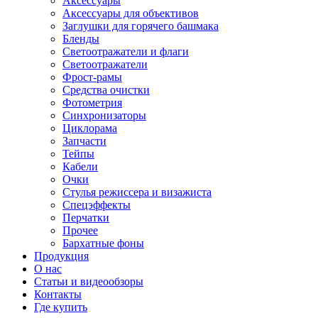
Аксессуары
Аксессуары для объективов
Заглушки для горячего башмака
Бленды
Светоотражатели и флаги
Светоотражатели
Фрост-рамы
Средства очистки
Фотометрия
Синхронизаторы
Циклорама
Запчасти
Тейпы
Кабели
Очки
Стулья режиссера и визажиста
Спецэффекты
Перчатки
Прочее
Бархатные фоны
Продукция
О нас
Статьи и видеообзоры
Контакты
Где купить