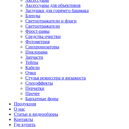
Аксессуары
Аксессуары для объективов
Заглушки для горячего башмака
Бленды
Светоотражатели и флаги
Светоотражатели
Фрост-рамы
Средства очистки
Фотометрия
Синхронизаторы
Циклорама
Запчасти
Тейпы
Кабели
Очки
Стулья режиссера и визажиста
Спецэффекты
Перчатки
Прочее
Бархатные фоны
Продукция
О нас
Статьи и видеообзоры
Контакты
Где купить