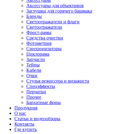
Аксессуары
Аксессуары для объективов
Заглушки для горячего башмака
Бленды
Светоотражатели и флаги
Светоотражатели
Фрост-рамы
Средства очистки
Фотометрия
Синхронизаторы
Циклорама
Запчасти
Тейпы
Кабели
Очки
Стулья режиссера и визажиста
Спецэффекты
Перчатки
Прочее
Бархатные фоны
Продукция
О нас
Статьи и видеообзоры
Контакты
Где купить