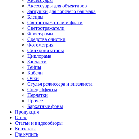
Аксессуары
Аксессуары для объективов
Заглушки для горячего башмака
Бленды
Светоотражатели и флаги
Светоотражатели
Фрост-рамы
Средства очистки
Фотометрия
Синхронизаторы
Циклорама
Запчасти
Тейпы
Кабели
Очки
Стулья режиссера и визажиста
Спецэффекты
Перчатки
Прочее
Бархатные фоны
Продукция
О нас
Статьи и видеообзоры
Контакты
Где купить