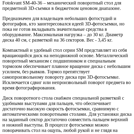
Fotokvant SM-40-36 – механический поворотный стол для
предметной 3D-съемки в бюджетном ценовом диапазоне.
Предназначен для владельцев небольших фотостудий и
фотографов, кто заинтересовался идеей 3D-фотосъемки, но
пока не готов вкладывать значительные средства в
оборудование. Максимальная нагрузка – до 30 кг. Диаметр
диска 40 см, с разметкой на 36 секторов. Вес - 3,45 кг.
Компактный и удобный стол серии SM представляет из себя
вращающийся диск на неподвижной основе. Металлический
поворотный механизм с подшипником и специальным
тормозом обеспечивает плавное вращение диска с небольшим
усилием, без рывков. Тормоз препятствует
самопроизвольному повороту диска при 3D-фотосъемке.
Исключается сдвиг или непроизвольный поворот предмета во
время фотографирования.
Диск поворотного стола снабжен специальной разметкой с
удобными выступами для пальцев, что обеспечивает
достаточно высокую скорость фотосъемки, сравнимую с
автоматическими поворотными столами. Для установки диска
на заданный сектор достаточно совместить пальцем верхний
и нижний выступы. В процессе фотосъемки можно
поворачивать стол на ощупь, любой рукой и не глядя на