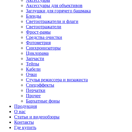
Аксессуары
Аксессуары для объективов
Заглушки для горячего башмака
Бленды
Светоотражатели и флаги
Светоотражатели
Фрост-рамы
Средства очистки
Фотометрия
Синхронизаторы
Циклорама
Запчасти
Тейпы
Кабели
Очки
Стулья режиссера и визажиста
Спецэффекты
Перчатки
Прочее
Бархатные фоны
Продукция
О нас
Статьи и видеообзоры
Контакты
Где купить