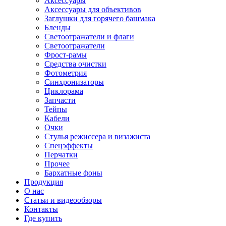
Аксессуары
Аксессуары для объективов
Заглушки для горячего башмака
Бленды
Светоотражатели и флаги
Светоотражатели
Фрост-рамы
Средства очистки
Фотометрия
Синхронизаторы
Циклорама
Запчасти
Тейпы
Кабели
Очки
Стулья режиссера и визажиста
Спецэффекты
Перчатки
Прочее
Бархатные фоны
Продукция
О нас
Статьи и видеообзоры
Контакты
Где купить