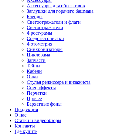
Аксессуары
Аксессуары для объективов
Заглушки для горячего башмака
Бленды
Светоотражатели и флаги
Светоотражатели
Фрост-рамы
Средства очистки
Фотометрия
Синхронизаторы
Циклорама
Запчасти
Тейпы
Кабели
Очки
Стулья режиссера и визажиста
Спецэффекты
Перчатки
Прочее
Бархатные фоны
Продукция
О нас
Статьи и видеообзоры
Контакты
Где купить