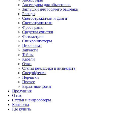
Аксессуары
Аксессуары для объективов
Заглушки для горячего башмака
Бленды
Светоотражатели и флаги
Светоотражатели
Фрост-рамы
Средства очистки
Фотометрия
Синхронизаторы
Циклорама
Запчасти
Тейпы
Кабели
Очки
Стулья режиссера и визажиста
Спецэффекты
Перчатки
Прочее
Бархатные фоны
Продукция
О нас
Статьи и видеообзоры
Контакты
Где купить