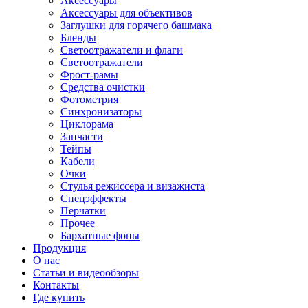
Аксессуары
Аксессуары для объективов
Заглушки для горячего башмака
Бленды
Светоотражатели и флаги
Светоотражатели
Фрост-рамы
Средства очистки
Фотометрия
Синхронизаторы
Циклорама
Запчасти
Тейпы
Кабели
Очки
Стулья режиссера и визажиста
Спецэффекты
Перчатки
Прочее
Бархатные фоны
Продукция
О нас
Статьи и видеообзоры
Контакты
Где купить