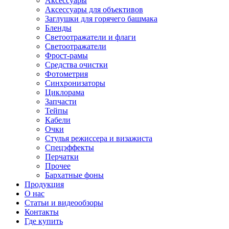
Аксессуары
Аксессуары для объективов
Заглушки для горячего башмака
Бленды
Светоотражатели и флаги
Светоотражатели
Фрост-рамы
Средства очистки
Фотометрия
Синхронизаторы
Циклорама
Запчасти
Тейпы
Кабели
Очки
Стулья режиссера и визажиста
Спецэффекты
Перчатки
Прочее
Бархатные фоны
Продукция
О нас
Статьи и видеообзоры
Контакты
Где купить