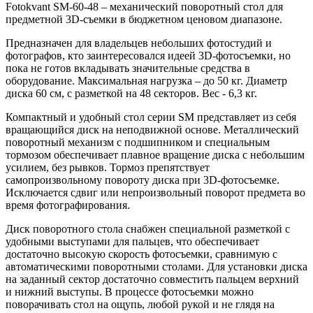
Fotokvant SM-60-48 – механический поворотный стол для
предметной 3D-съемки в бюджетном ценовом диапазоне.
Предназначен для владельцев небольших фотостудий и
фотографов, кто заинтересовался идеей 3D-фотосъемки, но
пока не готов вкладывать значительные средства в
оборудование.
Максимальная нагрузка – до 50 кг.
Диаметр
диска 60 см, с разметкой на 48 секторов. Вес - 6,3 кг.
Компактный и удобный стол серии SM представляет из себя
вращающийся диск на неподвижной основе. Металлический
поворотный механизм с подшипником и специальным
тормозом обеспечивает плавное вращение диска с небольшим
усилием, без рывков. Тормоз препятствует
самопроизвольному повороту диска при 3D-фотосъемке.
Исключается сдвиг или непроизвольный поворот предмета во
время фотографирования.
Диск поворотного стола снабжен специальной разметкой с
удобными выступами для пальцев, что обеспечивает
достаточно высокую скорость фотосъемки, сравнимую с
автоматическими поворотными столами. Для установки диска
на заданный сектор достаточно совместить пальцем верхний
и нижний выступы. В процессе фотосъемки можно
поворачивать стол на ощупь, любой рукой и не глядя на