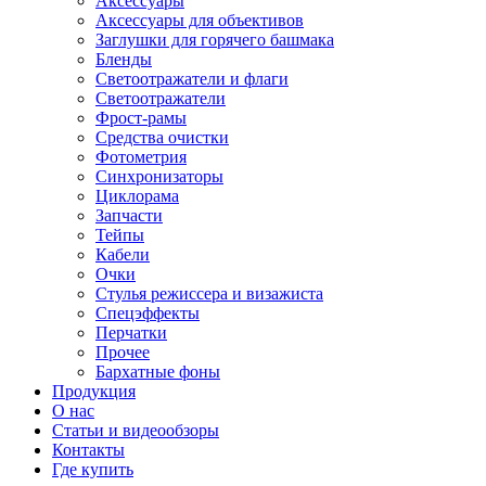
Аксессуары
Аксессуары для объективов
Заглушки для горячего башмака
Бленды
Светоотражатели и флаги
Светоотражатели
Фрост-рамы
Средства очистки
Фотометрия
Синхронизаторы
Циклорама
Запчасти
Тейпы
Кабели
Очки
Стулья режиссера и визажиста
Спецэффекты
Перчатки
Прочее
Бархатные фоны
Продукция
О нас
Статьи и видеообзоры
Контакты
Где купить