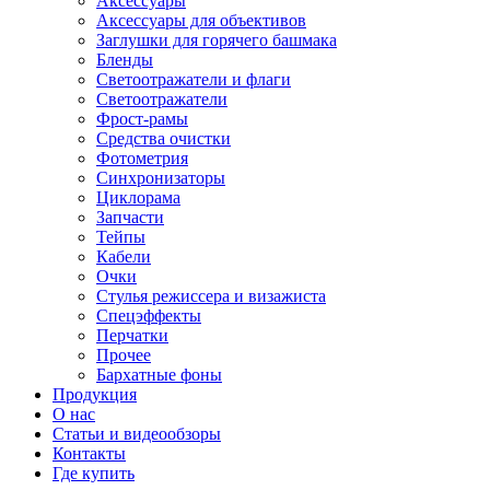
Аксессуары
Аксессуары для объективов
Заглушки для горячего башмака
Бленды
Светоотражатели и флаги
Светоотражатели
Фрост-рамы
Средства очистки
Фотометрия
Синхронизаторы
Циклорама
Запчасти
Тейпы
Кабели
Очки
Стулья режиссера и визажиста
Спецэффекты
Перчатки
Прочее
Бархатные фоны
Продукция
О нас
Статьи и видеообзоры
Контакты
Где купить