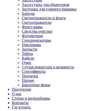
Аксессуары
Аксессуары для объективов
Заглушки для горячего башмака
Бленды
Светоотражатели и флаги
Светоотражатели
Фрост-рамы
Средства очистки
Фотометрия
Синхронизаторы
Циклорама
Запчасти
Тейпы
Кабели
Очки
Стулья режиссера и визажиста
Спецэффекты
Перчатки
Прочее
Бархатные фоны
Продукция
О нас
Статьи и видеообзоры
Контакты
Где купить