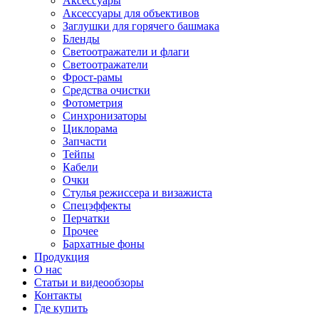
Аксессуары
Аксессуары для объективов
Заглушки для горячего башмака
Бленды
Светоотражатели и флаги
Светоотражатели
Фрост-рамы
Средства очистки
Фотометрия
Синхронизаторы
Циклорама
Запчасти
Тейпы
Кабели
Очки
Стулья режиссера и визажиста
Спецэффекты
Перчатки
Прочее
Бархатные фоны
Продукция
О нас
Статьи и видеообзоры
Контакты
Где купить