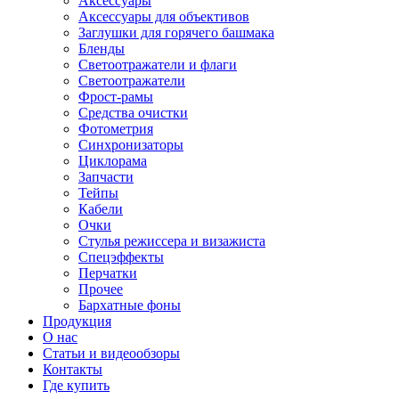
Аксессуары
Аксессуары для объективов
Заглушки для горячего башмака
Бленды
Светоотражатели и флаги
Светоотражатели
Фрост-рамы
Средства очистки
Фотометрия
Синхронизаторы
Циклорама
Запчасти
Тейпы
Кабели
Очки
Стулья режиссера и визажиста
Спецэффекты
Перчатки
Прочее
Бархатные фоны
Продукция
О нас
Статьи и видеообзоры
Контакты
Где купить