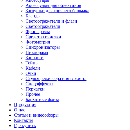
Аксессуары
Аксессуары для объективов
Заглушки для горячего башмака
Бленды
Светоотражатели и флаги
Светоотражатели
Фрост-рамы
Средства очистки
Фотометрия
Синхронизаторы
Циклорама
Запчасти
Тейпы
Кабели
Очки
Стулья режиссера и визажиста
Спецэффекты
Перчатки
Прочее
Бархатные фоны
Продукция
О нас
Статьи и видеообзоры
Контакты
Где купить