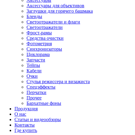
Аксессуары
Аксессуары для объективов
Заглушки для горячего башмака
Бленды
Светоотражатели и флаги
Светоотражатели
Фрост-рамы
Средства очистки
Фотометрия
Синхронизаторы
Циклорама
Запчасти
Тейпы
Кабели
Очки
Стулья режиссера и визажиста
Спецэффекты
Перчатки
Прочее
Бархатные фоны
Продукция
О нас
Статьи и видеообзоры
Контакты
Где купить