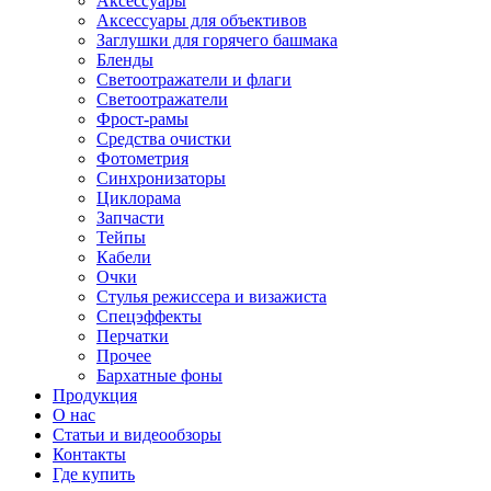
Аксессуары
Аксессуары для объективов
Заглушки для горячего башмака
Бленды
Светоотражатели и флаги
Светоотражатели
Фрост-рамы
Средства очистки
Фотометрия
Синхронизаторы
Циклорама
Запчасти
Тейпы
Кабели
Очки
Стулья режиссера и визажиста
Спецэффекты
Перчатки
Прочее
Бархатные фоны
Продукция
О нас
Статьи и видеообзоры
Контакты
Где купить