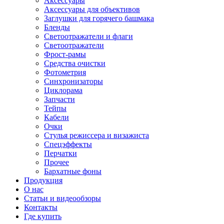
Аксессуары
Аксессуары для объективов
Заглушки для горячего башмака
Бленды
Светоотражатели и флаги
Светоотражатели
Фрост-рамы
Средства очистки
Фотометрия
Синхронизаторы
Циклорама
Запчасти
Тейпы
Кабели
Очки
Стулья режиссера и визажиста
Спецэффекты
Перчатки
Прочее
Бархатные фоны
Продукция
О нас
Статьи и видеообзоры
Контакты
Где купить