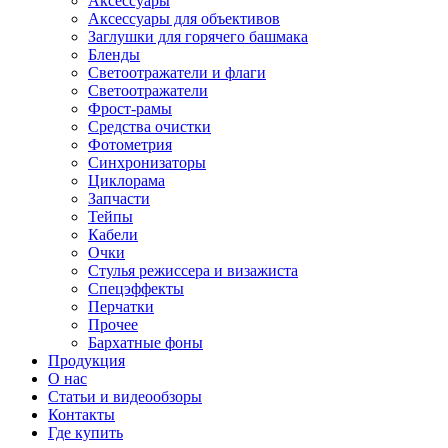
Аксессуары
Аксессуары для объективов
Заглушки для горячего башмака
Бленды
Светоотражатели и флаги
Светоотражатели
Фрост-рамы
Средства очистки
Фотометрия
Синхронизаторы
Циклорама
Запчасти
Тейпы
Кабели
Очки
Стулья режиссера и визажиста
Спецэффекты
Перчатки
Прочее
Бархатные фоны
Продукция
О нас
Статьи и видеообзоры
Контакты
Где купить