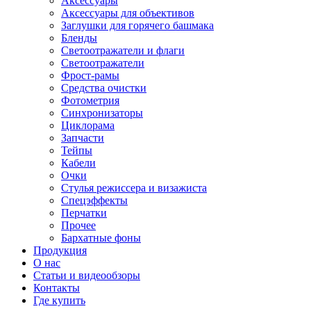
Аксессуары
Аксессуары для объективов
Заглушки для горячего башмака
Бленды
Светоотражатели и флаги
Светоотражатели
Фрост-рамы
Средства очистки
Фотометрия
Синхронизаторы
Циклорама
Запчасти
Тейпы
Кабели
Очки
Стулья режиссера и визажиста
Спецэффекты
Перчатки
Прочее
Бархатные фоны
Продукция
О нас
Статьи и видеообзоры
Контакты
Где купить