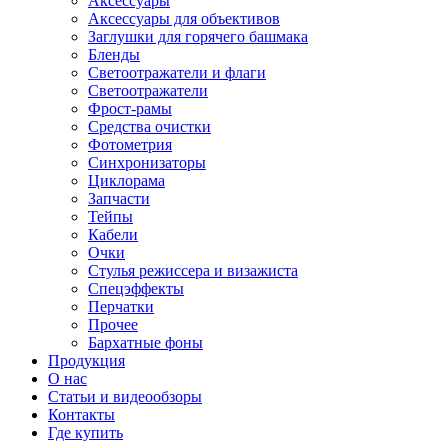
Аксессуары
Аксессуары для объективов
Заглушки для горячего башмака
Бленды
Светоотражатели и флаги
Светоотражатели
Фрост-рамы
Средства очистки
Фотометрия
Синхронизаторы
Циклорама
Запчасти
Тейпы
Кабели
Очки
Стулья режиссера и визажиста
Спецэффекты
Перчатки
Прочее
Бархатные фоны
Продукция
О нас
Статьи и видеообзоры
Контакты
Где купить