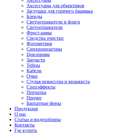
Аксессуары
Аксессуары для объективов
Заглушки для горячего башмака
Бленды
Светоотражатели и флаги
Светоотражатели
Фрост-рамы
Средства очистки
Фотометрия
Синхронизаторы
Циклорама
Запчасти
Тейпы
Кабели
Очки
Стулья режиссера и визажиста
Спецэффекты
Перчатки
Прочее
Бархатные фоны
Продукция
О нас
Статьи и видеообзоры
Контакты
Где купить