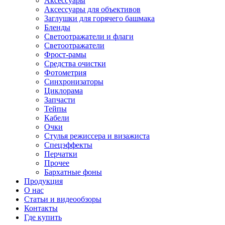
Аксессуары
Аксессуары для объективов
Заглушки для горячего башмака
Бленды
Светоотражатели и флаги
Светоотражатели
Фрост-рамы
Средства очистки
Фотометрия
Синхронизаторы
Циклорама
Запчасти
Тейпы
Кабели
Очки
Стулья режиссера и визажиста
Спецэффекты
Перчатки
Прочее
Бархатные фоны
Продукция
О нас
Статьи и видеообзоры
Контакты
Где купить