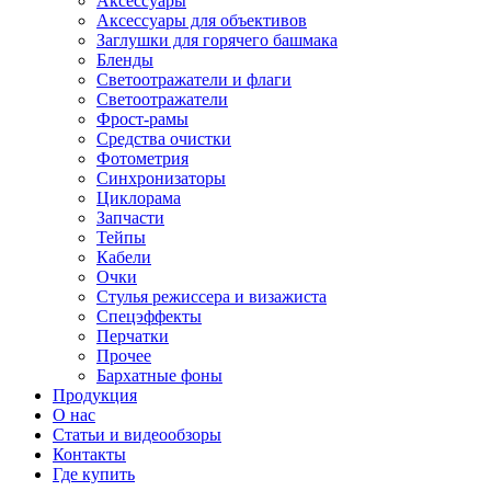
Аксессуары
Аксессуары для объективов
Заглушки для горячего башмака
Бленды
Светоотражатели и флаги
Светоотражатели
Фрост-рамы
Средства очистки
Фотометрия
Синхронизаторы
Циклорама
Запчасти
Тейпы
Кабели
Очки
Стулья режиссера и визажиста
Спецэффекты
Перчатки
Прочее
Бархатные фоны
Продукция
О нас
Статьи и видеообзоры
Контакты
Где купить