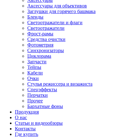
Аксессуары
Аксессуары для объективов
Заглушки для горячего башмака
Бленды
Светоотражатели и флаги
Светоотражатели
Фрост-рамы
Средства очистки
Фотометрия
Синхронизаторы
Циклорама
Запчасти
Тейпы
Кабели
Очки
Стулья режиссера и визажиста
Спецэффекты
Перчатки
Прочее
Бархатные фоны
Продукция
О нас
Статьи и видеообзоры
Контакты
Где купить