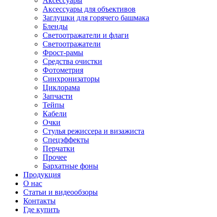
Аксессуары
Аксессуары для объективов
Заглушки для горячего башмака
Бленды
Светоотражатели и флаги
Светоотражатели
Фрост-рамы
Средства очистки
Фотометрия
Синхронизаторы
Циклорама
Запчасти
Тейпы
Кабели
Очки
Стулья режиссера и визажиста
Спецэффекты
Перчатки
Прочее
Бархатные фоны
Продукция
О нас
Статьи и видеообзоры
Контакты
Где купить