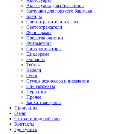
Аксессуары
Аксессуары для объективов
Заглушки для горячего башмака
Бленды
Светоотражатели и флаги
Светоотражатели
Фрост-рамы
Средства очистки
Фотометрия
Синхронизаторы
Циклорама
Запчасти
Тейпы
Кабели
Очки
Стулья режиссера и визажиста
Спецэффекты
Перчатки
Прочее
Бархатные фоны
Продукция
О нас
Статьи и видеообзоры
Контакты
Где купить