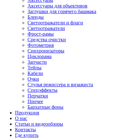
Аксессуары
Аксессуары для объективов
Заглушки для горячего башмака
Бленды
Светоотражатели и флаги
Светоотражатели
Фрост-рамы
Средства очистки
Фотометрия
Синхронизаторы
Циклорама
Запчасти
Тейпы
Кабели
Очки
Стулья режиссера и визажиста
Спецэффекты
Перчатки
Прочее
Бархатные фоны
Продукция
О нас
Статьи и видеообзоры
Контакты
Где купить