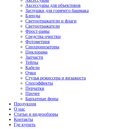
Аксессуары
Аксессуары для объективов
Заглушки для горячего башмака
Бленды
Светоотражатели и флаги
Светоотражатели
Фрост-рамы
Средства очистки
Фотометрия
Синхронизаторы
Циклорама
Запчасти
Тейпы
Кабели
Очки
Стулья режиссера и визажиста
Спецэффекты
Перчатки
Прочее
Бархатные фоны
Продукция
О нас
Статьи и видеообзоры
Контакты
Где купить