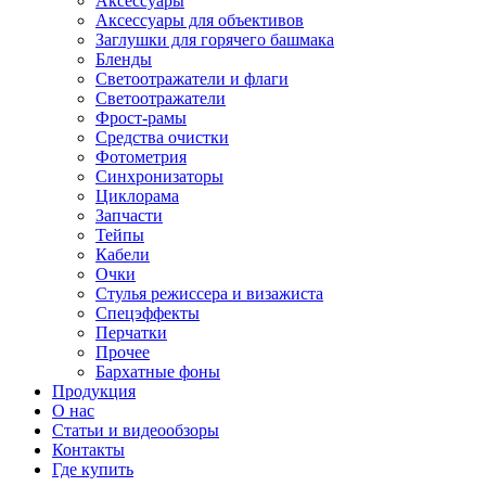
Аксессуары
Аксессуары для объективов
Заглушки для горячего башмака
Бленды
Светоотражатели и флаги
Светоотражатели
Фрост-рамы
Средства очистки
Фотометрия
Синхронизаторы
Циклорама
Запчасти
Тейпы
Кабели
Очки
Стулья режиссера и визажиста
Спецэффекты
Перчатки
Прочее
Бархатные фоны
Продукция
О нас
Статьи и видеообзоры
Контакты
Где купить