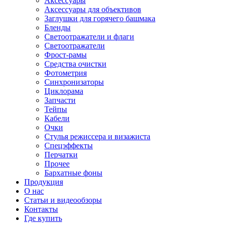
Аксессуары
Аксессуары для объективов
Заглушки для горячего башмака
Бленды
Светоотражатели и флаги
Светоотражатели
Фрост-рамы
Средства очистки
Фотометрия
Синхронизаторы
Циклорама
Запчасти
Тейпы
Кабели
Очки
Стулья режиссера и визажиста
Спецэффекты
Перчатки
Прочее
Бархатные фоны
Продукция
О нас
Статьи и видеообзоры
Контакты
Где купить