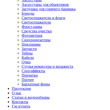
Аксессуары
Аксессуары для объективов
Заглушки для горячего башмака
Бленды
Светоотражатели и флаги
Светоотражатели
Фрост-рамы
Средства очистки
Фотометрия
Синхронизаторы
Циклорама
Запчасти
Тейпы
Кабели
Очки
Стулья режиссера и визажиста
Спецэффекты
Перчатки
Прочее
Бархатные фоны
Продукция
О нас
Статьи и видеообзоры
Контакты
Где купить