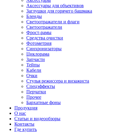
Аксессуары
Аксессуары для объективов
Заглушки для горячего башмака
Бленды
Светоотражатели и флаги
Светоотражатели
Фрост-рамы
Средства очистки
Фотометрия
Синхронизаторы
Циклорама
Запчасти
Тейпы
Кабели
Очки
Стулья режиссера и визажиста
Спецэффекты
Перчатки
Прочее
Бархатные фоны
Продукция
О нас
Статьи и видеообзоры
Контакты
Где купить