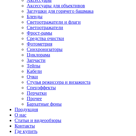
Аксессуары
Аксессуары для объективов
Заглушки для горячего башмака
Бленды
Светоотражатели и флаги
Светоотражатели
Фрост-рамы
Средства очистки
Фотометрия
Синхронизаторы
Циклорама
Запчасти
Тейпы
Кабели
Очки
Стулья режиссера и визажиста
Спецэффекты
Перчатки
Прочее
Бархатные фоны
Продукция
О нас
Статьи и видеообзоры
Контакты
Где купить