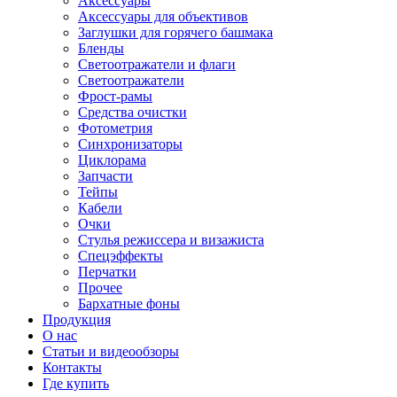
Аксессуары
Аксессуары для объективов
Заглушки для горячего башмака
Бленды
Светоотражатели и флаги
Светоотражатели
Фрост-рамы
Средства очистки
Фотометрия
Синхронизаторы
Циклорама
Запчасти
Тейпы
Кабели
Очки
Стулья режиссера и визажиста
Спецэффекты
Перчатки
Прочее
Бархатные фоны
Продукция
О нас
Статьи и видеообзоры
Контакты
Где купить