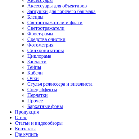
Аксессуары
Аксессуары для объективов
Заглушки для горячего башмака
Бленды
Светоотражатели и флаги
Светоотражатели
Фрост-рамы
Средства очистки
Фотометрия
Синхронизаторы
Циклорама
Запчасти
Тейпы
Кабели
Очки
Стулья режиссера и визажиста
Спецэффекты
Перчатки
Прочее
Бархатные фоны
Продукция
О нас
Статьи и видеообзоры
Контакты
Где купить