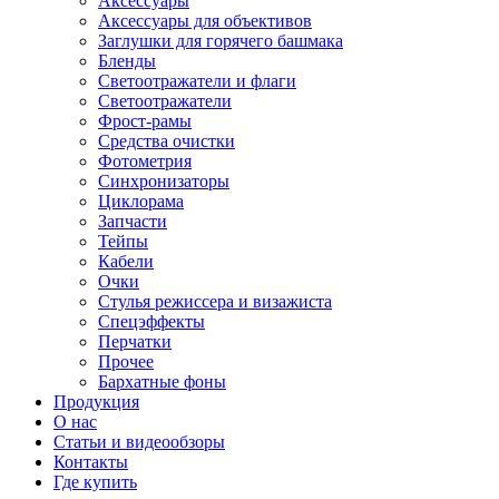
Аксессуары
Аксессуары для объективов
Заглушки для горячего башмака
Бленды
Светоотражатели и флаги
Светоотражатели
Фрост-рамы
Средства очистки
Фотометрия
Синхронизаторы
Циклорама
Запчасти
Тейпы
Кабели
Очки
Стулья режиссера и визажиста
Спецэффекты
Перчатки
Прочее
Бархатные фоны
Продукция
О нас
Статьи и видеообзоры
Контакты
Где купить